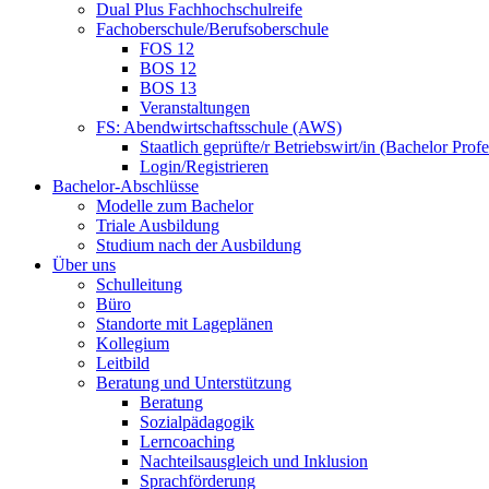
Dual Plus Fachhochschulreife
Fachoberschule/Berufsoberschule
FOS 12
BOS 12
BOS 13
Veranstaltungen
FS: Abendwirtschaftsschule (AWS)
Staatlich geprüfte/r Betriebswirt/in (Bachelor Profe
Login/Registrieren
Bachelor-Abschlüsse
Modelle zum Bachelor
Triale Ausbildung
Studium nach der Ausbildung
Über uns
Schulleitung
Büro
Standorte mit Lageplänen
Kollegium
Leitbild
Beratung und Unterstützung
Beratung
Sozialpädagogik
Lerncoaching
Nachteilsausgleich und Inklusion
Sprachförderung