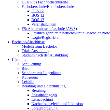
Dual Plus Fachhochschulreife
Fachoberschule/Berufsoberschule
FOS 12
BOS 12
BOS 13
Veranstaltungen
FS: Abendwirtschaftsschule (AWS)
Staatlich geprüfte/r Betriebswirt/in (Bachelor Profe
Login/Registrieren
Bachelor-Abschlüsse
Modelle zum Bachelor
Triale Ausbildung
Studium nach der Ausbildung
Über uns
Schulleitung
Büro
Standorte mit Lageplänen
Kollegium
Leitbild
Beratung und Unterstützung
Beratung
Sozialpädagogik
Lerncoaching
Nachteilsausgleich und Inklusion
Sprachförderung