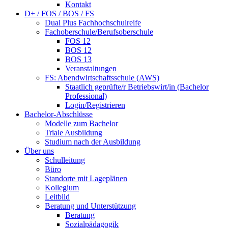
Kontakt
D+ / FOS / BOS / FS
Dual Plus Fachhochschulreife
Fachoberschule/Berufsoberschule
FOS 12
BOS 12
BOS 13
Veranstaltungen
FS: Abendwirtschaftsschule (AWS)
Staatlich geprüfte/r Betriebswirt/in (Bachelor
Professional)
Login/Registrieren
Bachelor-Abschlüsse
Modelle zum Bachelor
Triale Ausbildung
Studium nach der Ausbildung
Über uns
Schulleitung
Büro
Standorte mit Lageplänen
Kollegium
Leitbild
Beratung und Unterstützung
Beratung
Sozialpädagogik