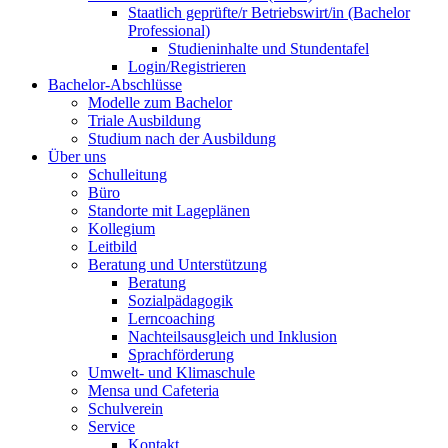
Staatlich geprüfte/r Betriebswirt/in (Bachelor
Professional)
Studieninhalte und Stundentafel
Login/Registrieren
Bachelor-Abschlüsse
Modelle zum Bachelor
Triale Ausbildung
Studium nach der Ausbildung
Über uns
Schulleitung
Büro
Standorte mit Lageplänen
Kollegium
Leitbild
Beratung und Unterstützung
Beratung
Sozialpädagogik
Lerncoaching
Nachteilsausgleich und Inklusion
Sprachförderung
Umwelt- und Klimaschule
Mensa und Cafeteria
Schulverein
Service
Kontakt