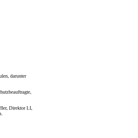
len, darunter
hutzbeauftragte,
ler, Direktor LI,
n.