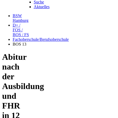
Suche
Aktuelles
BSW
Hamburg
D+ /
FOS /
BOS / FS
Fachoberschule/Berufsoberschule
BOS 13
Abitur
nach
der
Ausbildung
und
FHR
in 12