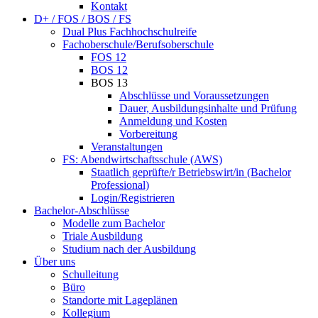
Kontakt
D+ / FOS / BOS / FS
Dual Plus Fachhochschulreife
Fachoberschule/Berufsoberschule
FOS 12
BOS 12
BOS 13
Abschlüsse und Voraussetzungen
Dauer, Ausbildungsinhalte und Prüfung
Anmeldung und Kosten
Vorbereitung
Veranstaltungen
FS: Abendwirtschaftsschule (AWS)
Staatlich geprüfte/r Betriebswirt/in (Bachelor
Professional)
Login/Registrieren
Bachelor-Abschlüsse
Modelle zum Bachelor
Triale Ausbildung
Studium nach der Ausbildung
Über uns
Schulleitung
Büro
Standorte mit Lageplänen
Kollegium