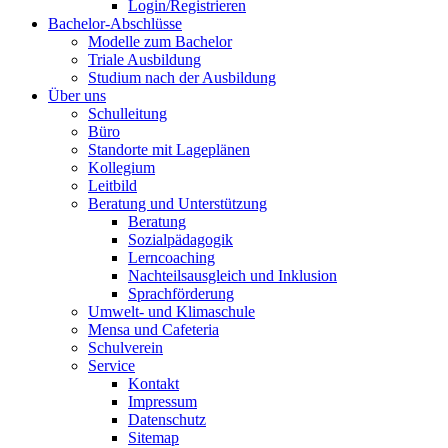
Login/Registrieren
Bachelor-Abschlüsse
Modelle zum Bachelor
Triale Ausbildung
Studium nach der Ausbildung
Über uns
Schulleitung
Büro
Standorte mit Lageplänen
Kollegium
Leitbild
Beratung und Unterstützung
Beratung
Sozialpädagogik
Lerncoaching
Nachteilsausgleich und Inklusion
Sprachförderung
Umwelt- und Klimaschule
Mensa und Cafeteria
Schulverein
Service
Kontakt
Impressum
Datenschutz
Sitemap