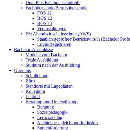
Dual Plus Fachhochschulreife
Fachoberschule/Berufsoberschule
FOS 12
BOS 12
BOS 13
Veranstaltungen
FS: Abendwirtschaftsschule (AWS)
Staatlich geprüfte/r Betriebswirt/in (Bachelor Profe
Login/Registrieren
Bachelor-Abschlüsse
Modelle zum Bachelor
Triale Ausbildung
Studium nach der Ausbildung
Über uns
Schulleitung
Büro
Standorte mit Lageplänen
Kollegium
Leitbild
Beratung und Unterstützung
Beratung
Sozialpädagogik
Lerncoaching
Nachteilsausgleich und Inklusion
Sprachförderung