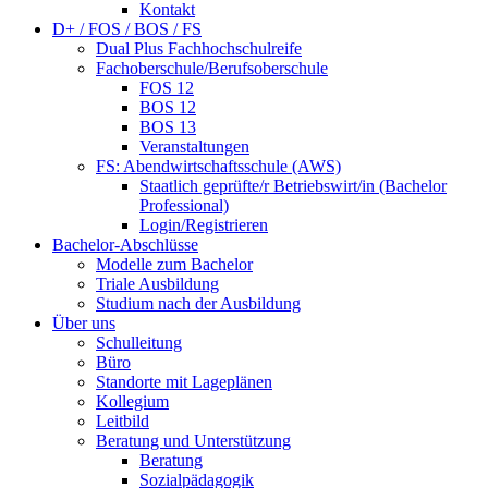
Kontakt
D+ / FOS / BOS / FS
Dual Plus Fachhochschulreife
Fachoberschule/Berufsoberschule
FOS 12
BOS 12
BOS 13
Veranstaltungen
FS: Abendwirtschaftsschule (AWS)
Staatlich geprüfte/r Betriebswirt/in (Bachelor
Professional)
Login/Registrieren
Bachelor-Abschlüsse
Modelle zum Bachelor
Triale Ausbildung
Studium nach der Ausbildung
Über uns
Schulleitung
Büro
Standorte mit Lageplänen
Kollegium
Leitbild
Beratung und Unterstützung
Beratung
Sozialpädagogik