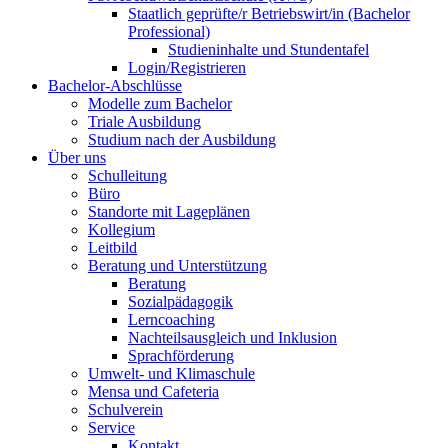
Staatlich geprüfte/r Betriebswirt/in (Bachelor
Professional)
Studieninhalte und Stundentafel
Login/Registrieren
Bachelor-Abschlüsse
Modelle zum Bachelor
Triale Ausbildung
Studium nach der Ausbildung
Über uns
Schulleitung
Büro
Standorte mit Lageplänen
Kollegium
Leitbild
Beratung und Unterstützung
Beratung
Sozialpädagogik
Lerncoaching
Nachteilsausgleich und Inklusion
Sprachförderung
Umwelt- und Klimaschule
Mensa und Cafeteria
Schulverein
Service
Kontakt