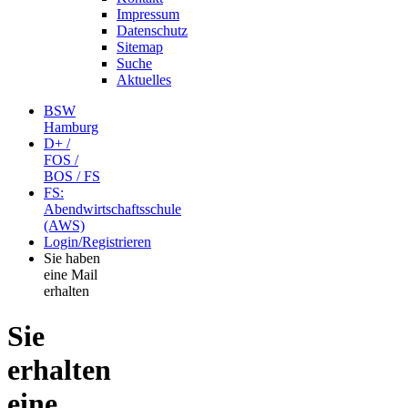
Impressum
Datenschutz
Sitemap
Suche
Aktuelles
BSW
Hamburg
D+ /
FOS /
BOS / FS
FS:
Abendwirtschaftsschule
(AWS)
Login/Registrieren
Sie haben
eine Mail
erhalten
Sie
erhalten
eine