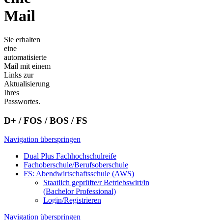
Mail
Sie erhalten
eine
automatisierte
Mail mit einem
Links zur
Aktualisierung
Ihres
Passwortes.
D+ / FOS / BOS / FS
Navigation überspringen
Dual Plus Fachhochschulreife
Fachoberschule/Berufsoberschule
FS: Abendwirtschaftsschule (AWS)
Staatlich geprüfte/r Betriebswirt/in
(Bachelor Professional)
Login/Registrieren
Navigation überspringen